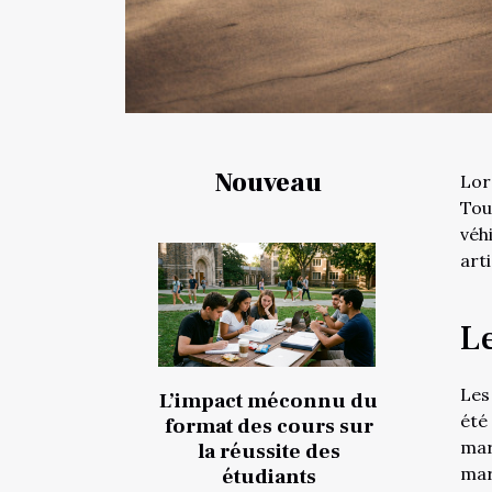
Nouveau
Lor
Tou
véh
art
L
Les
L’impact méconnu du
été
format des cours sur
mar
la réussite des
mar
étudiants