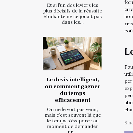
for
Et si l’un des leviers les
cir
plus décisifs de la réussite
étudiante ne se jouait pas
bon
dans les...
rec
coû
L
Pou
uti
Le devis intelligent,
per
ou comment gagner
exp
du temps
peu
efficacement
abo
On ne le voit pas venir,
cha
mais c’est souvent là que
le temps s’évapore : au
8 n
moment de demander
un...