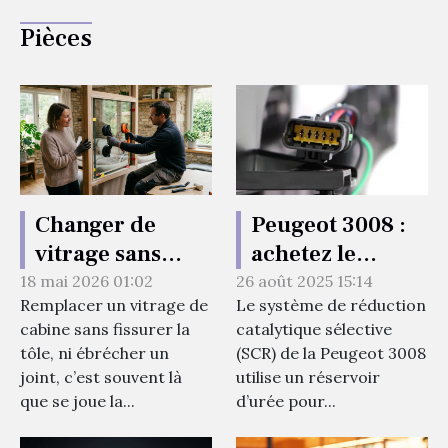
Pièces
Changer de
Peugeot 3008 :
vitrage sans
achetez le
dégâts : astuces
réservoir d’urée
18 mai 2026 01:02
26 août 2025 15:14
Remplacer un vitrage de
Le système de réduction
méconnues
en pièce
cabine sans fissurer la
catalytique sélective
pour un
détachée avec
tôle, ni ébrécher un
(SCR) de la Peugeot 3008
outillage zéro
Les Pièces Auto
joint, c’est souvent là
utilise un réservoir
casse
Pro !
que se joue la...
d’urée pour...