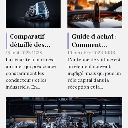
Comparatif
Guide d'achat :
détaillé des
Comment
technologies
choisir la
15 mai 2025 11:38
19 octobre 2024 10:16
La sécurité à moto est
L'antenne de voiture est
d'airbags moto
meilleure
un sujet qui préoccupe
un élément souvent
pour 2023
antenne de
constamment les
négligé, mais qui joue un
voiture pour
conducteurs et les
rôle capital dans la
votre modèle
industriels. En...
réception et la...