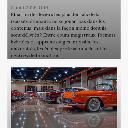
3 août 2026 01:14
Et si l’un des leviers les plus décisifs de la
réussite étudiante ne se jouait pas dans les
contenus, mais dans la façon même dont ils
sont délivrés ? Entre cours magistraux, formats
hybrides et apprentissages intensifs, les
universités, les écoles professionnelles et les
centres de formation...